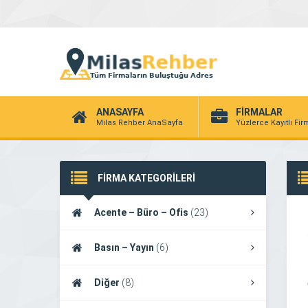
ANASAYFA
FİRMALAR
Milas Rehber AnaSayfa
Yüzlerce Kayıtlı Fi
FİRMA KATEGORİLERİ
Acente – Büro – Ofis
(23)
Basın – Yayın
(6)
Diğer
(8)