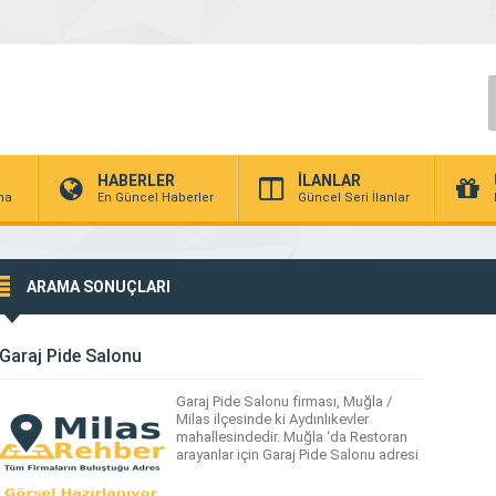
HABERLER
İLANLAR
rma
En Güncel Haberler
Güncel Seri İlanlar
ARAMA SONUÇLARI
Garaj Pide Salonu
Garaj Pide Salonu firması, Muğla /
Milas ilçesinde ki Aydınlıkevler
mahallesindedir. Muğla ‘da Restoran
arayanlar için Garaj Pide Salonu adresi