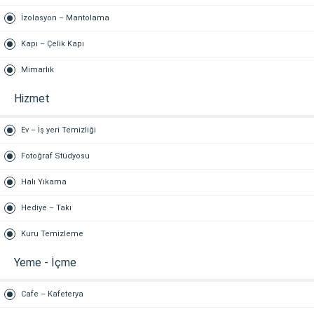
İzolasyon – Mantolama
Kapı – Çelik Kapı
Mimarlık
Hizmet
Ev – İş yeri Temizliği
Fotoğraf Stüdyosu
Halı Yıkama
Hediye – Takı
Kuru Temizleme
Yeme - İçme
Cafe – Kafeterya