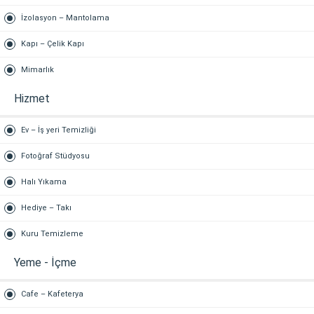
İzolasyon – Mantolama
Kapı – Çelik Kapı
Mimarlık
Hizmet
Ev – İş yeri Temizliği
Fotoğraf Stüdyosu
Halı Yıkama
Hediye – Takı
Kuru Temizleme
Yeme - İçme
Cafe – Kafeterya