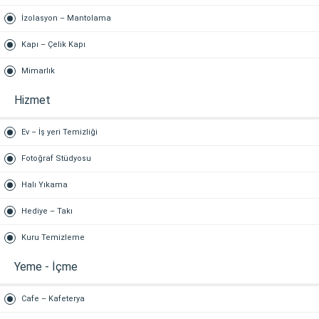
İzolasyon – Mantolama
Kapı – Çelik Kapı
Mimarlık
Hizmet
Ev – İş yeri Temizliği
Fotoğraf Stüdyosu
Halı Yıkama
Hediye – Takı
Kuru Temizleme
Yeme - İçme
Cafe – Kafeterya