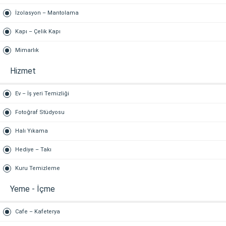
İzolasyon – Mantolama
Kapı – Çelik Kapı
Mimarlık
Hizmet
Ev – İş yeri Temizliği
Fotoğraf Stüdyosu
Halı Yıkama
Hediye – Takı
Kuru Temizleme
Yeme - İçme
Cafe – Kafeterya