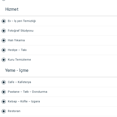
Hizmet
Ev – İş yeri Temizliği
Fotoğraf Stüdyosu
Halı Yıkama
Hediye – Takı
Kuru Temizleme
Yeme - İçme
Cafe – Kafeterya
Pastane – Tatlı – Dondurma
Kebap – Köfte – Izgara
Restoran