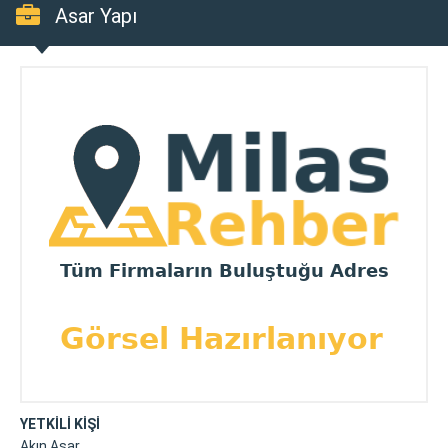
Asar Yapı
YETKİLİ KİŞİ
Akın Asar