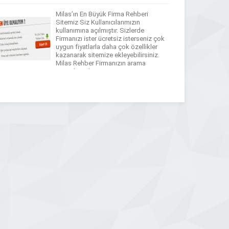
yararlanarak firmanızı üst sıralara […]
Milas’ın En Büyük Firma Rehberi
Sitemiz Siz Kullanıcılarımızın
kullanımına açılmıştır. Sizlerde
Firmanızı ister ücretsiz isterseniz çok
uygun fiyatlarla daha çok özellikler
kazanarak sitemize ekleyebilirsiniz.
Milas Rehber Firmanızın arama
motorlarında görünmesini ve
müşterilerinizin artmasını ister misiniz?
Milas Rehber ile artık bu çok kolay!
Yapmanız gereken tek şey sitemizden
üyelik hesabı oluşturarak firmanızın
tanıtımını yapmak olacak. Milas […]