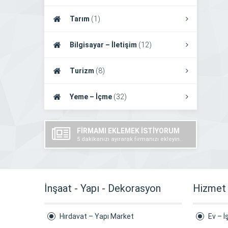
Tarım
(1)
Bilgisayar – İletişim
(12)
Turizm
(8)
Yeme – İçme
(32)
FİRMAMI EKLEMEK İSTİYORUM
5 dakikanızı ayırarak firmanızı ekleyin..
İnşaat - Yapı - Dekorasyon
Hizmet
Hırdavat – Yapı Market
Ev – İ