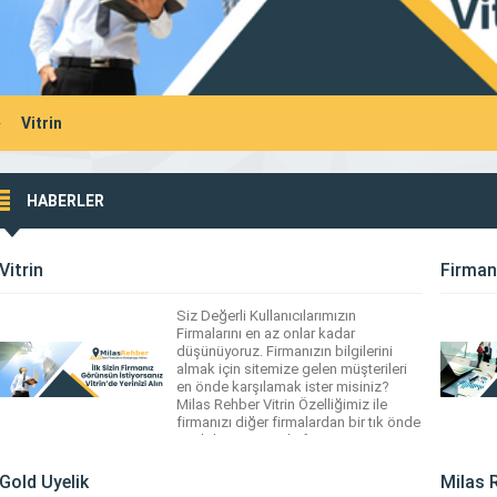
Vitrin
HABERLER
Vitrin
Firmanı
Siz Değerli Kullanıcılarımızın
Firmalarını en az onlar kadar
düşünüyoruz. Firmanızın bilgilerini
almak için sitemize gelen müşterileri
en önde karşılamak ister misiniz?
Milas Rehber Vitrin Özelliğimiz ile
firmanızı diğer firmalardan bir tık önde
tutabilirsiniz. Sizde firmanızı öne
çıkarmak istiyorsanız hemen vitrin
özelliğini alın
Gold Üyelik
Milas R