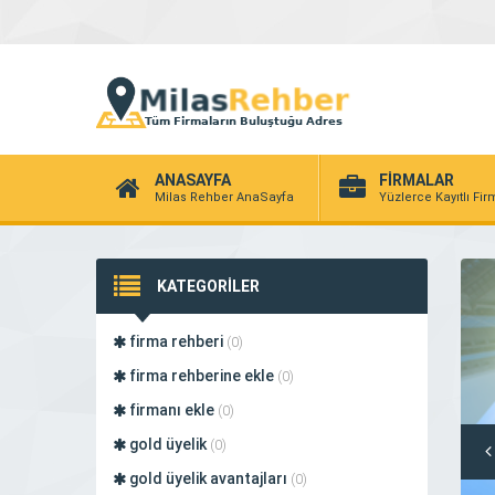
ANASAYFA
FİRMALAR
Milas Rehber AnaSayfa
Yüzlerce Kayıtlı Fi
KATEGORİLER
firma rehberi
(0)
firma rehberine ekle
(0)
firmanı ekle
(0)
gold üyelik
(0)
gold üyelik avantajları
(0)