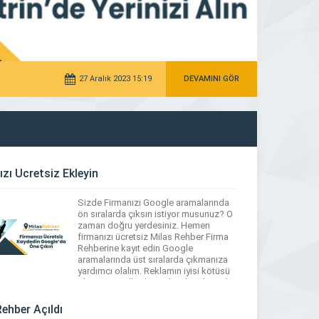
Firma
27 Aralık 2023 15:19
DEVAMINI GÖR
zı Ücretsiz Ekleyin
Sizde Firmanızı Google aramalarında
ön sıralarda çıksın istiyor musunuz? O
zaman doğru yerdesiniz. Hemen
firmanızı ücretsiz Milas Rehber Firma
Rehberine kayıt edin Google
aramalarında üst sıralarda çıkmanıza
yardımcı olalım. Reklamın iyisi kötüsü
olmaz mantığından yola çıkarak sizde
reklamınızı ücretsiz bir şekilde Milas
Rehber’de yapabilirsiniz. İsterseniz
ehber Açıldı
vitrin ve gold üyelik özelliklerinden de