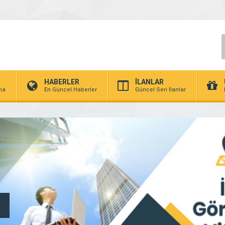
HABERLER
İLANLAR
rma
En Güncel Haberler
Güncel Seri İlanlar