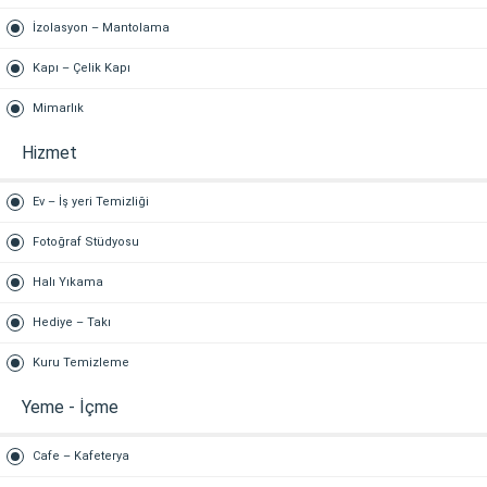
İzolasyon – Mantolama
Kapı – Çelik Kapı
Mimarlık
Hizmet
Ev – İş yeri Temizliği
Fotoğraf Stüdyosu
Halı Yıkama
Hediye – Takı
Kuru Temizleme
Yeme - İçme
Cafe – Kafeterya