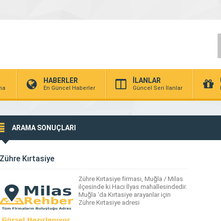
HABERLER
İLANLAR
rma
En Güncel Haberler
Güncel Seri İlanlar
ARAMA SONUÇLARI
Zühre Kırtasiye
Zühre Kırtasiye firması, Muğla / Milas
ilçesinde ki Hacı İlyas mahallesindedir.
Muğla ‘da Kırtasiye arayanlar için
Zühre Kırtasiye adresi