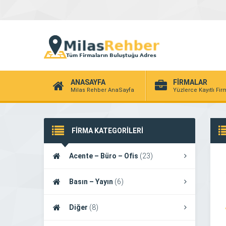
ANASAYFA
FİRMALAR
Milas Rehber AnaSayfa
Yüzlerce Kayıtlı Fi
FİRMA KATEGORİLERİ
Acente – Büro – Ofis
(23)
Basın – Yayın
(6)
Diğer
(8)