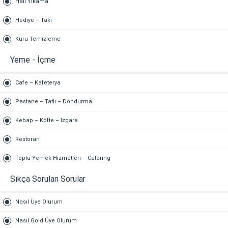
Halı Yıkama
Hediye – Takı
Kuru Temizleme
Yeme - İçme
Cafe – Kafeterya
Pastane – Tatlı – Dondurma
Kebap – Köfte – Izgara
Restoran
Toplu Yemek Hizmetleri – Catering
Sıkça Sorulan Sorular
Nasıl Üye Olurum
Nasıl Gold Üye Olurum