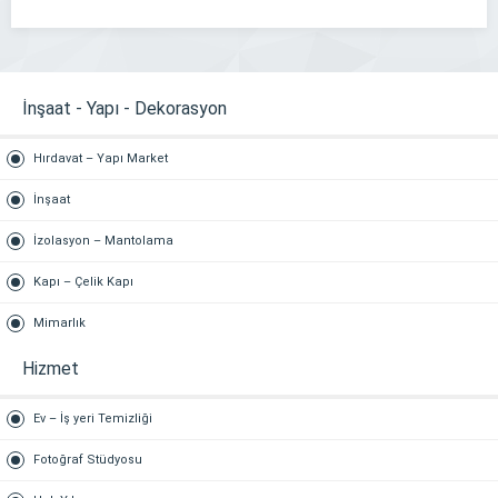
hızlı paket servisimiz […]
İnşaat - Yapı - Dekorasyon
Hırdavat – Yapı Market
İnşaat
İzolasyon – Mantolama
Kapı – Çelik Kapı
Mimarlık
Hizmet
Ev – İş yeri Temizliği
Fotoğraf Stüdyosu