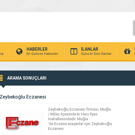
HABERLER
İLANLAR
rma
En Güncel Haberler
Güncel Seri İlanlar
ARAMA SONUÇLARI
Zeybekoğlu Eczanesi
Zeybekoğlu Eczanesi firması, Muğla
/ Milas ilçesinde ki Hacı İlyas
mahallesindedir. Muğla
‘da Eczane arayanlar için Zeybekoğlu
Eczanesi