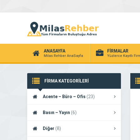
ANASAYFA
FİRMALAR
Milas Rehber AnaSayfa
Yüzlerce Kayıtlı Fi
FİRMA KATEGORİLERİ
Acente – Büro – Ofis
(23)
Basın – Yayın
(6)
Diğer
(8)