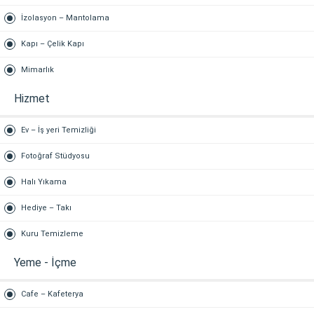
İzolasyon – Mantolama
Kapı – Çelik Kapı
Mimarlık
Hizmet
Ev – İş yeri Temizliği
Fotoğraf Stüdyosu
Halı Yıkama
Hediye – Takı
Kuru Temizleme
Yeme - İçme
Cafe – Kafeterya