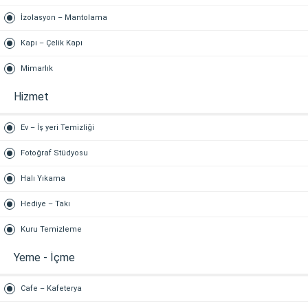
İzolasyon – Mantolama
Kapı – Çelik Kapı
Mimarlık
Hizmet
Ev – İş yeri Temizliği
Fotoğraf Stüdyosu
Halı Yıkama
Hediye – Takı
Kuru Temizleme
Yeme - İçme
Cafe – Kafeterya