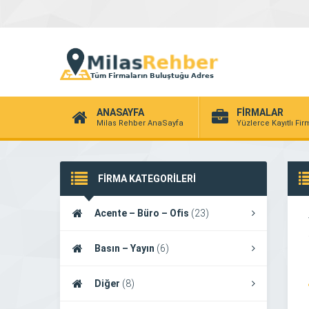
ANASAYFA
FİRMALAR
Milas Rehber AnaSayfa
Yüzlerce Kayıtlı Fi
FİRMA KATEGORİLERİ
Acente – Büro – Ofis
(23)
Basın – Yayın
(6)
Diğer
(8)