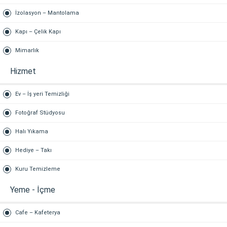
İzolasyon – Mantolama
Kapı – Çelik Kapı
Mimarlık
Hizmet
Ev – İş yeri Temizliği
Fotoğraf Stüdyosu
Halı Yıkama
Hediye – Takı
Kuru Temizleme
Yeme - İçme
Cafe – Kafeterya