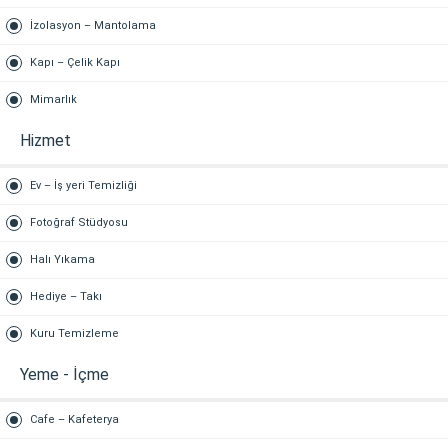
İzolasyon – Mantolama
Kapı – Çelik Kapı
Mimarlık
Hizmet
Ev – İş yeri Temizliği
Fotoğraf Stüdyosu
Halı Yıkama
Hediye – Takı
Kuru Temizleme
Yeme - İçme
Cafe – Kafeterya