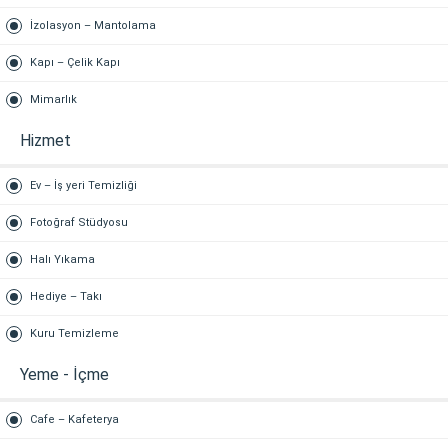
İzolasyon – Mantolama
Kapı – Çelik Kapı
Mimarlık
Hizmet
Ev – İş yeri Temizliği
Fotoğraf Stüdyosu
Halı Yıkama
Hediye – Takı
Kuru Temizleme
Yeme - İçme
Cafe – Kafeterya