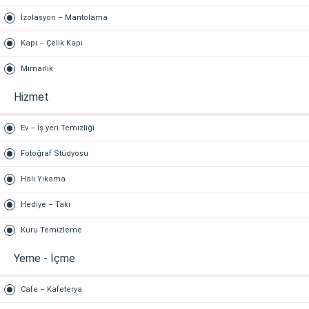
İzolasyon – Mantolama
Kapı – Çelik Kapı
Mimarlık
Hizmet
Ev – İş yeri Temizliği
Fotoğraf Stüdyosu
Halı Yıkama
Hediye – Takı
Kuru Temizleme
Yeme - İçme
Cafe – Kafeterya