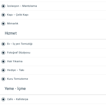
İzolasyon – Mantolama
Kapı – Çelik Kapı
Mimarlık
Hizmet
Ev – İş yeri Temizliği
Fotoğraf Stüdyosu
Halı Yıkama
Hediye – Takı
Kuru Temizleme
Yeme - İçme
Cafe – Kafeterya