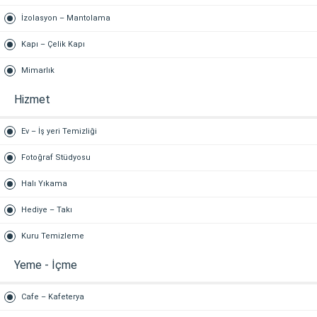
İzolasyon – Mantolama
Kapı – Çelik Kapı
Mimarlık
Hizmet
Ev – İş yeri Temizliği
Fotoğraf Stüdyosu
Halı Yıkama
Hediye – Takı
Kuru Temizleme
Yeme - İçme
Cafe – Kafeterya