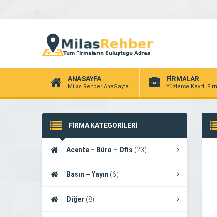
ANASAYFA
FİRMALAR
Milas Rehber AnaSayfa
Yüzlerce Kayıtlı Fi
FİRMA KATEGORİLERİ
Acente – Büro – Ofis
(23)
Basın – Yayın
(6)
Diğer
(8)