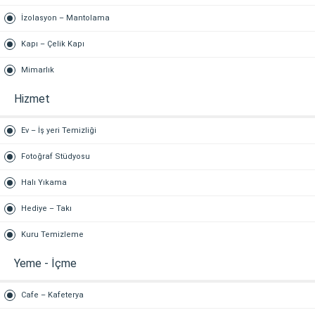
İzolasyon – Mantolama
Kapı – Çelik Kapı
Mimarlık
Hizmet
Ev – İş yeri Temizliği
Fotoğraf Stüdyosu
Halı Yıkama
Hediye – Takı
Kuru Temizleme
Yeme - İçme
Cafe – Kafeterya