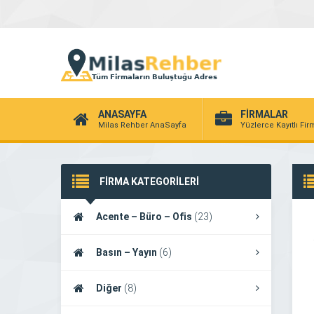
ANASAYFA
FİRMALAR
Milas Rehber AnaSayfa
Yüzlerce Kayıtlı Fi
FİRMA KATEGORİLERİ
Acente – Büro – Ofis
(23)
Basın – Yayın
(6)
Diğer
(8)