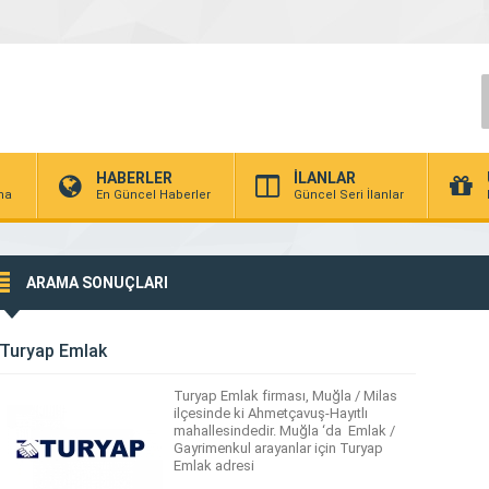
HABERLER
İLANLAR
rma
En Güncel Haberler
Güncel Seri İlanlar
ARAMA SONUÇLARI
Turyap Emlak
Turyap Emlak firması, Muğla / Milas
ilçesinde ki Ahmetçavuş-Hayıtlı
mahallesindedir. Muğla ‘da Emlak /
Gayrimenkul arayanlar için Turyap
Emlak adresi