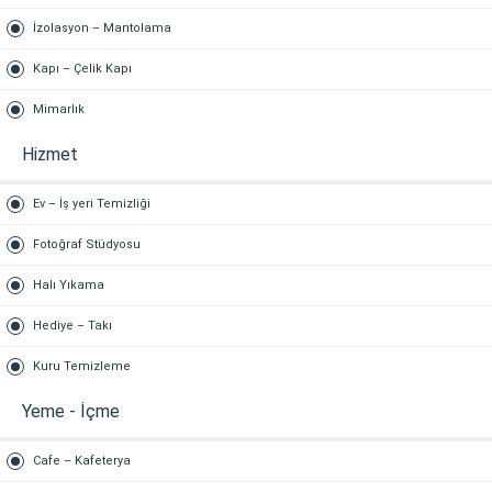
İzolasyon – Mantolama
Kapı – Çelik Kapı
Mimarlık
Hizmet
Ev – İş yeri Temizliği
Fotoğraf Stüdyosu
Halı Yıkama
Hediye – Takı
Kuru Temizleme
Yeme - İçme
Cafe – Kafeterya