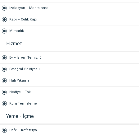
İzolasyon – Mantolama
Kapı – Çelik Kapı
Mimarlık
Hizmet
Ev – İş yeri Temizliği
Fotoğraf Stüdyosu
Halı Yıkama
Hediye – Takı
Kuru Temizleme
Yeme - İçme
Cafe – Kafeterya