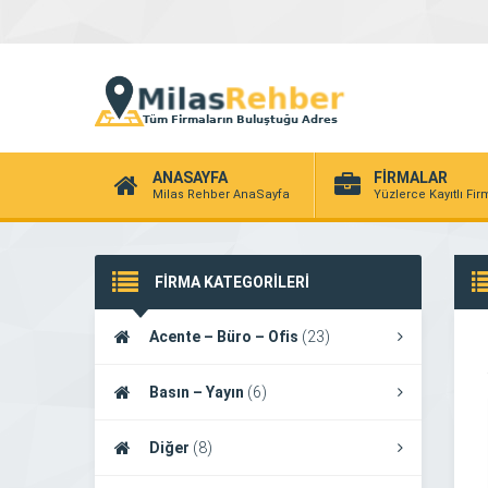
ANASAYFA
FİRMALAR
Milas Rehber AnaSayfa
Yüzlerce Kayıtlı Fi
FİRMA KATEGORİLERİ
Acente – Büro – Ofis
(23)
Basın – Yayın
(6)
Diğer
(8)