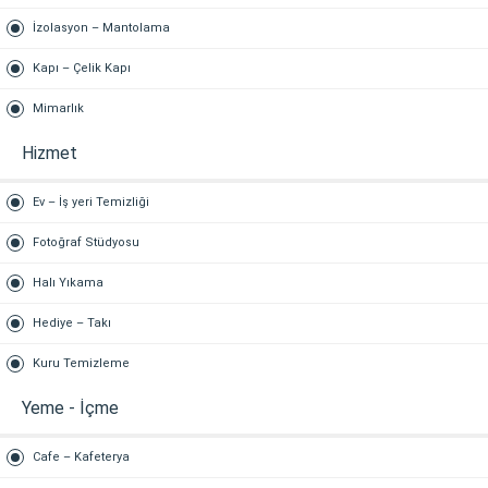
İzolasyon – Mantolama
Kapı – Çelik Kapı
Mimarlık
Hizmet
Ev – İş yeri Temizliği
Fotoğraf Stüdyosu
Halı Yıkama
Hediye – Takı
Kuru Temizleme
Yeme - İçme
Cafe – Kafeterya