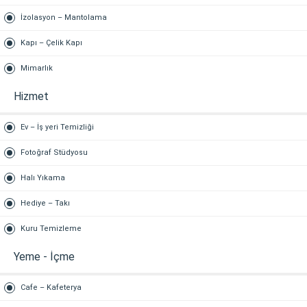
İzolasyon – Mantolama
Kapı – Çelik Kapı
Mimarlık
Hizmet
Ev – İş yeri Temizliği
Fotoğraf Stüdyosu
Halı Yıkama
Hediye – Takı
Kuru Temizleme
Yeme - İçme
Cafe – Kafeterya