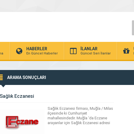
HABERLER
İLANLAR
rma
En Güncel Haberler
Güncel Seri İlanlar
ARAMA SONUÇLARI
Sağlık Eczanesi
Sağlık Eczanesi firması, Muğla / Milas
ilçesinde ki Cumhuriyet
mahallesindedir. Muğla ‘da Eczane
arayanlar için Sağlık Eczanesi adresi