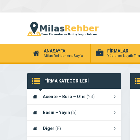
ANASAYFA
FİRMALAR
Milas Rehber AnaSayfa
Yüzlerce Kayıtlı Fi
FİRMA KATEGORİLERİ
Acente – Büro – Ofis
(23)
Basın – Yayın
(6)
Diğer
(8)