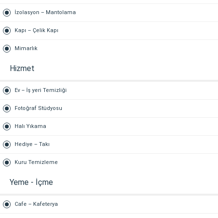
İzolasyon – Mantolama
Kapı – Çelik Kapı
Mimarlık
Hizmet
Ev – İş yeri Temizliği
Fotoğraf Stüdyosu
Halı Yıkama
Hediye – Takı
Kuru Temizleme
Yeme - İçme
Cafe – Kafeterya