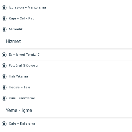
İzolasyon – Mantolama
Kapı – Çelik Kapı
Mimarlık
Hizmet
Ev – İş yeri Temizliği
Fotoğraf Stüdyosu
Halı Yıkama
Hediye – Takı
Kuru Temizleme
Yeme - İçme
Cafe – Kafeterya