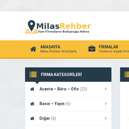
ANASAYFA
FİRMALAR
Milas Rehber AnaSayfa
Yüzlerce Kayıtlı Fi
FİRMA KATEGORİLERİ
Acente – Büro – Ofis
(23)
Basın – Yayın
(6)
Diğer
(8)