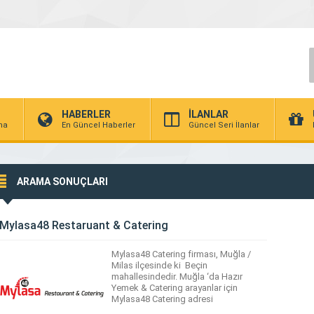
HABERLER
İLANLAR
rma
En Güncel Haberler
Güncel Seri İlanlar
ARAMA SONUÇLARI
Mylasa48 Restaruant & Catering
Mylasa48 Catering firması, Muğla /
Milas ilçesinde ki Beçin
mahallesindedir. Muğla ‘da Hazır
Yemek & Catering arayanlar için
Mylasa48 Catering adresi