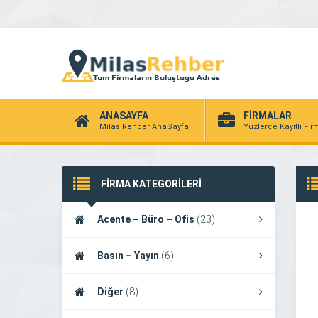
ANASAYFA
FİRMALAR
Milas Rehber AnaSayfa
Yüzlerce Kayıtlı Fi
FİRMA KATEGORİLERİ
Acente – Büro – Ofis
(23)
Basın – Yayın
(6)
Diğer
(8)