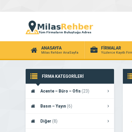
ANASAYFA
FİRMALAR
Milas Rehber AnaSayfa
Yüzlerce Kayıtlı Fi
FİRMA KATEGORİLERİ
Acente – Büro – Ofis
(23)
Basın – Yayın
(6)
Diğer
(8)