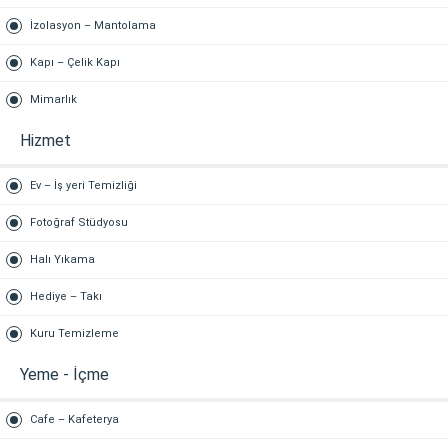
İzolasyon – Mantolama
Kapı – Çelik Kapı
Mimarlık
Hizmet
Ev – İş yeri Temizliği
Fotoğraf Stüdyosu
Halı Yıkama
Hediye – Takı
Kuru Temizleme
Yeme - İçme
Cafe – Kafeterya