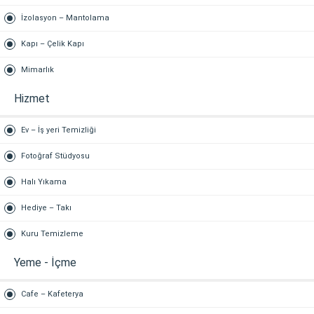
İzolasyon – Mantolama
Kapı – Çelik Kapı
Mimarlık
Hizmet
Ev – İş yeri Temizliği
Fotoğraf Stüdyosu
Halı Yıkama
Hediye – Takı
Kuru Temizleme
Yeme - İçme
Cafe – Kafeterya