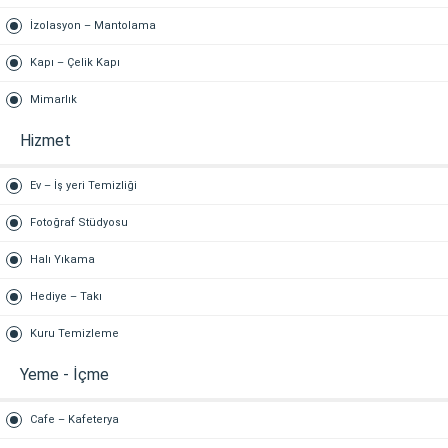
İzolasyon – Mantolama
Kapı – Çelik Kapı
Mimarlık
Hizmet
Ev – İş yeri Temizliği
Fotoğraf Stüdyosu
Halı Yıkama
Hediye – Takı
Kuru Temizleme
Yeme - İçme
Cafe – Kafeterya