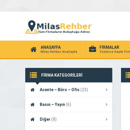
ANASAYFA
FİRMALAR
Milas Rehber AnaSayfa
Yüzlerce Kayıtlı Fi
FİRMA KATEGORİLERİ
Acente – Büro – Ofis
(23)
Basın – Yayın
(6)
Diğer
(8)