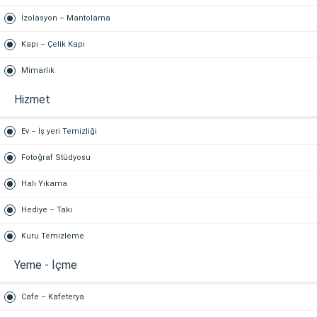
İzolasyon – Mantolama
Kapı – Çelik Kapı
Mimarlık
Hizmet
Ev – İş yeri Temizliği
Fotoğraf Stüdyosu
Halı Yıkama
Hediye – Takı
Kuru Temizleme
Yeme - İçme
Cafe – Kafeterya