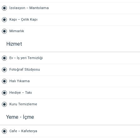
İzolasyon – Mantolama
Kapı – Çelik Kapı
Mimarlık
Hizmet
Ev – İş yeri Temizliği
Fotoğraf Stüdyosu
Halı Yıkama
Hediye – Takı
Kuru Temizleme
Yeme - İçme
Cafe – Kafeterya