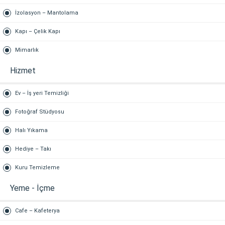
İzolasyon – Mantolama
Kapı – Çelik Kapı
Mimarlık
Hizmet
Ev – İş yeri Temizliği
Fotoğraf Stüdyosu
Halı Yıkama
Hediye – Takı
Kuru Temizleme
Yeme - İçme
Cafe – Kafeterya