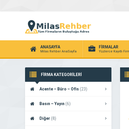
ANASAYFA
FİRMALAR
Milas Rehber AnaSayfa
Yüzlerce Kayıtlı Fi
FİRMA KATEGORİLERİ
Acente – Büro – Ofis
(23)
Basın – Yayın
(6)
Diğer
(8)