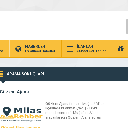
HABERLER
İLANLAR
rma
En Güncel Haberler
Güncel Seri İlanlar
ARAMA SONUÇLARI
Gözlem Ajans
Gözlem Ajans firması, Muğla / Milas
ilçesinde ki Ahmet Çavuş-Hayıtlı
mahallesindedir. Muğla’da Ajans
arayanlar için Gözlem Ajans adresi