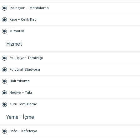
İzolasyon – Mantolama
Kapı – Çelik Kapı
Mimarlık
Hizmet
Ev – İş yeri Temizliği
Fotoğraf Stüdyosu
Halı Yıkama
Hediye – Takı
Kuru Temizleme
Yeme - İçme
Cafe – Kafeterya