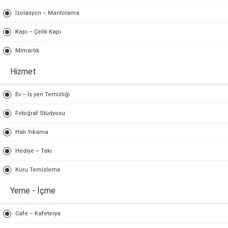
İzolasyon – Mantolama
Kapı – Çelik Kapı
Mimarlık
Hizmet
Ev – İş yeri Temizliği
Fotoğraf Stüdyosu
Halı Yıkama
Hediye – Takı
Kuru Temizleme
Yeme - İçme
Cafe – Kafeterya