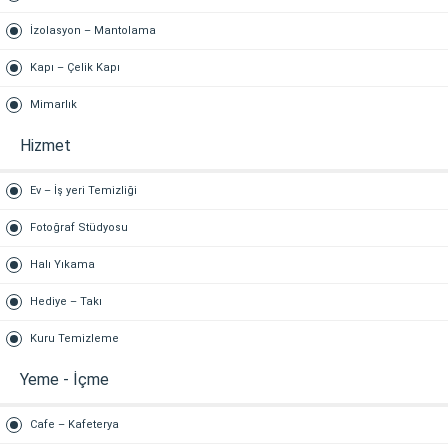
İzolasyon – Mantolama
Kapı – Çelik Kapı
Mimarlık
Hizmet
Ev – İş yeri Temizliği
Fotoğraf Stüdyosu
Halı Yıkama
Hediye – Takı
Kuru Temizleme
Yeme - İçme
Cafe – Kafeterya