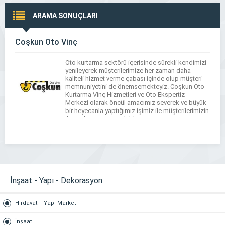
ARAMA SONUÇLARI
Coşkun Oto Vinç
Oto kurtarma sektörü içerisinde sürekli kendimizi
yenileyerek müşterilerimize her zaman daha
kaliteli hizmet verme çabası içinde olup müşteri
memnuniyetini de önemsemekteyiz. Coşkun Oto
Kurtarma Vinç Hizmetleri ve Oto Ekspertiz
Merkezi olarak öncül amacımız severek ve büyük
bir heyecanla yaptığımız işimiz ile müşterilerimizin
ihtiyaçlarına en iyi şekilde cevap verip aynı
zamanda müşterilerimizin memnuniyetini
sağlamaktır.
İnşaat - Yapı - Dekorasyon
Hırdavat – Yapı Market
İnşaat