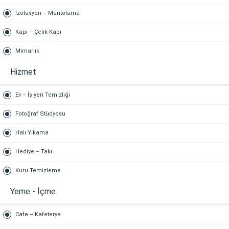
İzolasyon – Mantolama
Kapı – Çelik Kapı
Mimarlık
Hizmet
Ev – İş yeri Temizliği
Fotoğraf Stüdyosu
Halı Yıkama
Hediye – Takı
Kuru Temizleme
Yeme - İçme
Cafe – Kafeterya