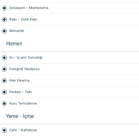
İzolasyon – Mantolama
Kapı – Çelik Kapı
Mimarlık
Hizmet
Ev – İş yeri Temizliği
Fotoğraf Stüdyosu
Halı Yıkama
Hediye – Takı
Kuru Temizleme
Yeme - İçme
Cafe – Kafeterya