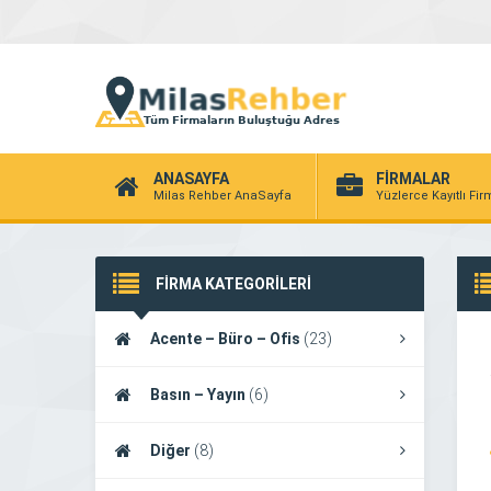
ANASAYFA
FİRMALAR
Milas Rehber AnaSayfa
Yüzlerce Kayıtlı Fi
FİRMA KATEGORİLERİ
Acente – Büro – Ofis
(23)
Basın – Yayın
(6)
Diğer
(8)