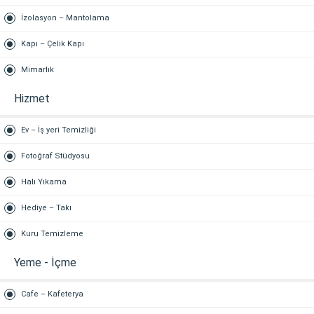
İzolasyon – Mantolama
Kapı – Çelik Kapı
Mimarlık
Hizmet
Ev – İş yeri Temizliği
Fotoğraf Stüdyosu
Halı Yıkama
Hediye – Takı
Kuru Temizleme
Yeme - İçme
Cafe – Kafeterya