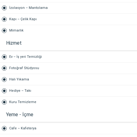
İzolasyon – Mantolama
Kapı – Çelik Kapı
Mimarlık
Hizmet
Ev – İş yeri Temizliği
Fotoğraf Stüdyosu
Halı Yıkama
Hediye – Takı
Kuru Temizleme
Yeme - İçme
Cafe – Kafeterya